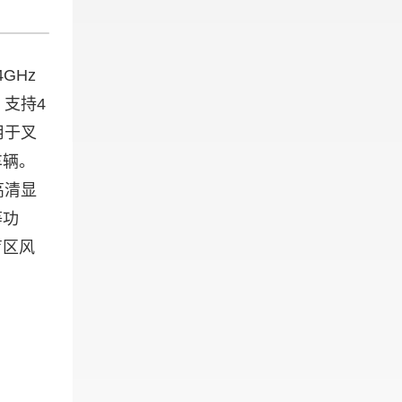
4GHz
，支持4
用于叉
车辆。
高清显
等功
盲区风