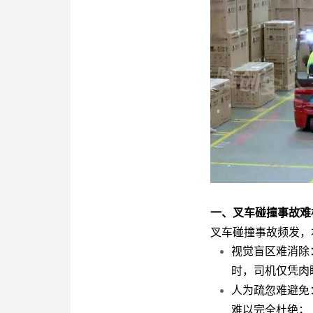
一、叉车碰撞事故难
叉车碰撞事故频发，
视觉盲区难消除
时，司机仅凭肉
人为疏忽难避免
难以完全杜绝；