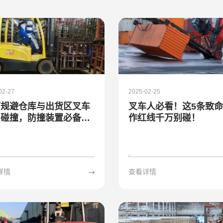
02-27
2025-02-25
何规避仓库与出货区叉车
叉车人必看！这5条致
角碰撞，防撞装置必备神
作红线千万别碰！
详情
查看详情