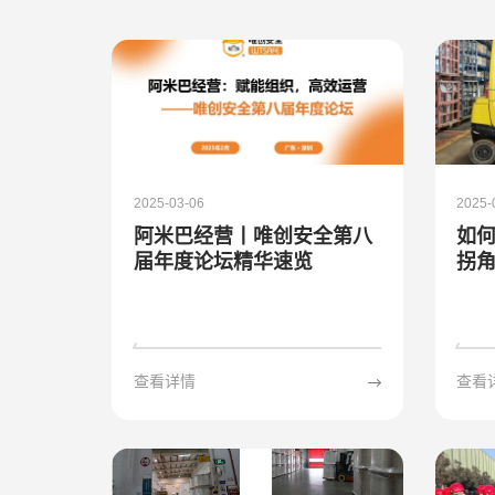
关于唯创安全
EN
2025-03-06
2025-
阿米巴经营丨唯创安全第八
如
届年度论坛精华速览
拐
器
查看详情
查看