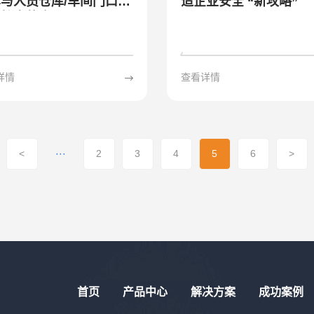
与人员仓库/车间门口通
造企业安全 “新攻略”
防护中的应用
详情
查看详情
<
···
2
3
4
5
6
>
首页
产品中心
解决方案
成功案例